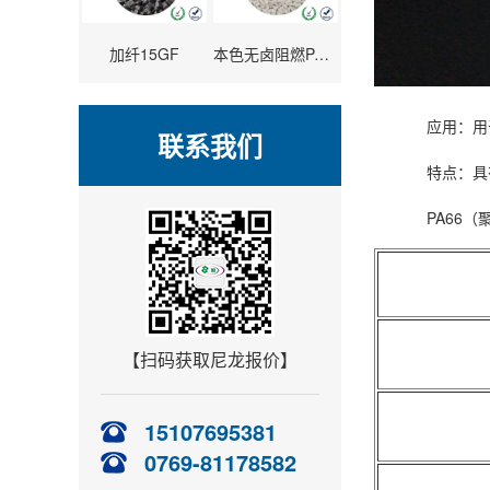
加纤15GF
本色无卤阻燃PA66+30%GF
应用：用于模
联系我们
特点：具有耐
PA66（聚酰
【扫码获取尼龙报价】
15107695381
尼龍P
0769-81178582