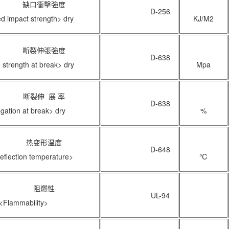
口衝擊強度
D-256
d impact strength> dry
KJ/M2
裂伸張強度
D-638
 strength at break> dry
Mpa
裂伸 展 率
D-638
gation at break> dry
%
热变形温度
D-648
eflection temperature>
℃
阻燃性
UL-94
<Flammability>