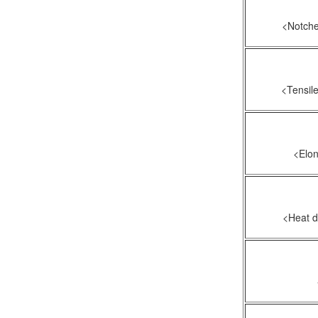
缺
<Notche
断
<Tensile
断
<Elon
<Heat d