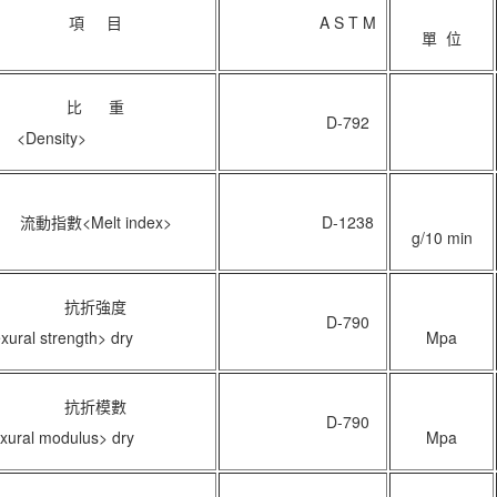
項 目
A S T M
單 位
比 重
D-792
<Density>
<Melt index>
D-1238
g/10 min
抗折強度
D-790
xural strength> dry
Mpa
抗折模數
D-790
xural modulus> dry
Mpa