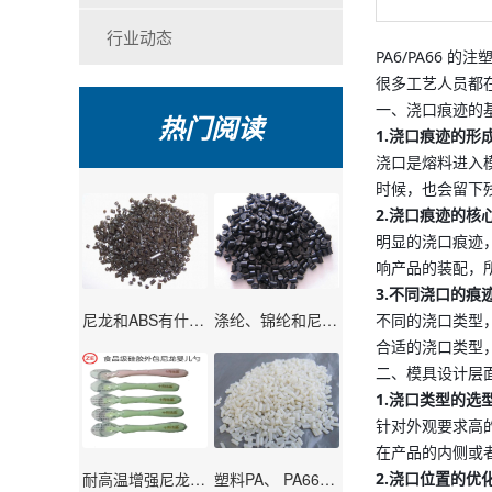
行业动态
PA6/PA66
很多工艺人员都
一、浇口痕迹的
热门阅读
1.浇口痕迹的形
浇口是熔料进入
时候，也会留下
2.浇口痕迹的核
明显的浇口痕迹
响产品的装配，
3.不同浇口的痕
尼龙和ABS有什么区别？尼龙的特点介绍！
涤纶、锦纶和尼龙有什么不同？区别是什么？
不同的浇口类型
合适的浇口类型
二、模具设计层
1.浇口类型的选
针对外观要求高
在产品的内侧或
耐高温增强尼龙有毒？！是谣言还是真相？
塑料PA、 PA66、 PA6、 MC尼龙、 PA610有什么区别？
2.浇口位置的优