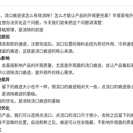
 的注塑，浇口痕迹该怎么有效消除？怎么才能让产品的外观更完美？毕竟家
在想办法优化这个问题，今天我们就来把这个问题讲清楚：
基础原理，是消除的前提
成原因
模具型腔的通道，注塑完成后，浇口位置的熔料会因为剪切作用、冷却速
残留的痕迹，这就是浇口痕迹的核心来源。
心影响
，会直接影响产品的外观质量，尤其是外观面的浇口痕迹，会让产品看起
所以消除浇口痕迹，是外观件的核心需求。
迹差异
，留下的痕迹大小也不一样，侧浇口的痕迹相对大一些，点浇口的痕迹很
，是消除痕迹的基础。
面的优化，是消除浇口痕迹的基础
型优化
的产品，我们可以选用点浇口，点浇口的浇口尺寸很小，去除之后留下的
者不显眼的位置，自动剪断之后，痕迹可以完全隐藏，不影响外观面的质
化