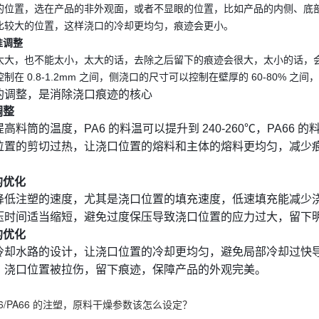
的位置，选在产品的非外观面，或者不显眼的位置，比如产品的内侧、底
比较大的位置，这样浇口的冷却更均匀，痕迹会更小。
准调整
大，也不能太小，太大的话，去除之后留下的痕迹会很大，太小的话，会导致
在 0.8-1.2mm 之间，侧浇口的尺寸可以控制在壁厚的 60-80% 之
的调整，是消除浇口痕迹的核心
调整
料筒的温度，PA6 的料温可以提升到 240-260℃，PA66 的
位置的剪切过热，让浇口位置的熔料和主体的熔料更均匀，减少
。
的优化
降低注塑的速度，尤其是浇口位置的填充速度，低速填充能减少
压时间适当缩短，避免过度保压导致浇口位置的应力过大，留下
的优化
冷却水路的设计，让浇口位置的冷却更均匀，避免局部冷却过快
，浇口位置被拉伤，留下痕迹，保障产品的外观完美。
A6/PA66 的注塑，原料干燥参数该怎么设定？