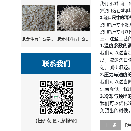
我们可以把浇口
把浇口选在壁厚
3.浇口尺寸的精
浇口的尺寸不能太
浇口的尺寸可以控制
三、注塑工艺
尼龙件为什么要煮？尼龙件用水煮的原因分析
尼龙材料有什么优点及缺点？尼龙应用
1.温度参数的
我们可以适当提高
度，减少浇口
联系我们
匀，减少痕迹
2.压力与速度
我们可以适当
适当降低，保
3.冷却与顶出
我们可以优化
免顶出的时候
【扫码获取尼龙报价】
上一条
P