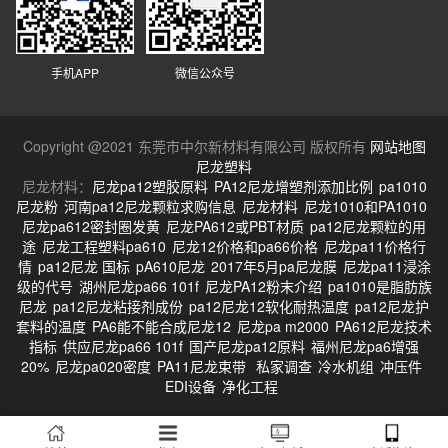
手机APP
微信公众号
Copyright @2021 东莞市中尔新材料有限公司 版权所有
网站地图
尼龙塑料
尼龙材料：
尼龙pa12塑胶原料
PA12尼龙增塑剂添加比例
pa1010
尼龙粉
河南pa12尼龙颗粒求购信息
尼龙材料
尼龙1010和PA1010
尼龙pa612密封圈发黄
尼龙PA612或PBT材质
pa12尼龙颗粒的用
途
尼龙工程塑料pa610
尼龙12价格和pa66价格
尼龙pa11价格行
情
pa12尼龙 国标
pA610尼龙
2017年5月pa尼龙膜
尼龙pa11浸涂
级的代号
湖州尼龙pa66 101f
尼龙PA12粉末介绍
pa1010是脂肪族
尼龙
pa12尼龙粘接剂成份
pa12尼龙12软化耐热温度
pa12尼龙护
套料的温度
PA6能不能合成尼龙12
尼龙pa m2000
PA612尼龙技术
指标
供应尼龙pa66 101f
国产尼龙pa12原料
福州尼龙pa6增强
20%
尼龙pa020密度
PA11尼龙束带
私家调查
冷水机组
冲压件
EDI设备
净化工程