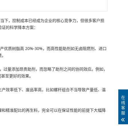
剧的当下，控制成本已经成为企业的核心竞争力，但很多客户担
验证的科学降本方案：
比国产优质树脂高 20%-30%，而高性能助剂如无卤阻燃剂、进口
费。
能，过量添加昂贵助剂，而忽略了助剂之间的协同效应。例如，
相同甚至更好的效果。
生产效率低下、废品率高，比如螺杆组合不当导致产量低、温
在
线
客
理和精准配比的再生料，完全可以在保证性能的前提下大幅降
服