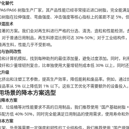
产化替代
PA6/PA66 树脂生产厂家，其产品性能已经非常接近进口树脂，完全
树脂在拉伸强度、弯曲强度、冲击强度等核心指标上的差距不足 5%，但价
掺混技术
显著的方案。我们会对再生料进行严格的分选、清洗、造粒和性能检测，
对于普通日用制品，再生料掺混比例可达 30%-50%；对于工业结构件，
高等级再生料，性能几乎不受影响。
加与协同改性
验和计算机模拟，找到每种助剂的最佳添加量，避免过度添加。同时，利
玻纤和少量增韧剂复合，比单独使用大量增韧剂成本低 30% 以上，同时
化升级
化挤出和注塑工艺参数，提高生产效率，降低能耗和废品率。例如，通过优化
品率从 5% 以上降低到 1% 以下。这些工艺优化不需要额外的设备投
用场景的降本方案选型
的降本方案
、垃圾桶等对性能要求不高的日用制品，我们推荐使用 "国产基础树脂 + 30
配方低 40%-50%，同时完全能满足日用制品的使用需求，使用寿命和
降本方案
架、外壳等需要一定强度和韧性的工业结构件，我们推荐使用 "国产增强树脂 +