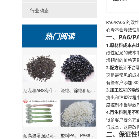
行业动态
PA6/PA66
心降本会导致性
热门阅读
一、PA6/
1.原材料成本占
改性尼龙的成本中
增韧剂的价格更
2.配方设计不合
这是最常见的成
有些客户添加 3
3.加工过程的隐
尼龙和ABS有什么区别？尼龙的特点介绍！
涤纶、锦纶和尼龙有什么不同？区别是什么？
挤出和注塑过程
度控制不当导致
4.再生料利用不
很多客户要么完
低成本，这是改
二、保证性
耐高温增强尼龙有毒？！是谣言还是真相？
塑料PA、 PA66、 PA6、 MC尼龙、 PA610有什么区别？