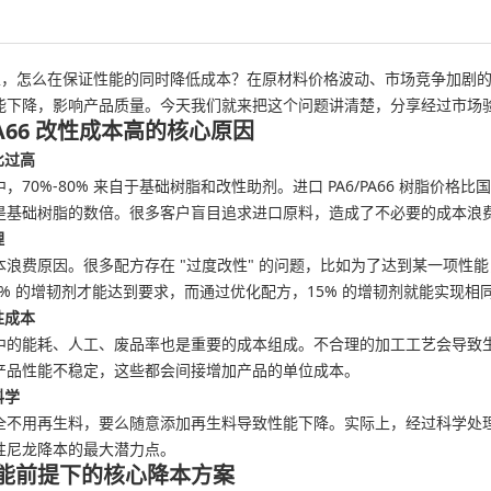
 的改性，怎么在保证性能的同时降低成本？在原材料价格波动、市场竞争加
能下降，影响产品质量。今天我们就来把这个问题讲清楚，分享经过市场
PA66 改性成本高的核心原因
比过高
，70%-80% 来自于基础树脂和改性助剂。进口 PA6/PA66 树脂价格
是基础树脂的数倍。很多客户盲目追求进口原料，造成了不必要的成本浪
理
本浪费原因。很多配方存在 "过度改性" 的问题，比如为了达到某一项性
0% 的增韧剂才能达到要求，而通过优化配方，15% 的增韧剂就能实现
性成本
中的能耗、人工、废品率也是重要的成本组成。不合理的加工工艺会导致
产品性能不稳定，这些都会间接增加产品的单位成本。
科学
全不用再生料，要么随意添加再生料导致性能下降。实际上，经过科学处
性尼龙降本的最大潜力点。
能前提下的核心降本方案