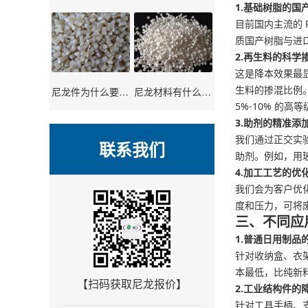
1.基础树脂的国
目前国内主流的 
质国产树脂与进口
2.再生料的科学
这是降本效果最
生料的掺混比例。
尼龙件为什么要煮？尼龙件用水煮的原因分析
尼龙材料有什么优点及缺点？尼龙应用
5%-10% 的
3.助剂的精准添
我们通过正交实
联系我们
助剂。例如，用
4.加工工艺的优
我们会为客户优
度和压力，可将废
三、不同应
1.普通日用制品
针对收纳盒、衣架
本最低，比纯新料
【扫码获取尼龙报价】
2.工业结构件的
针对工具手柄、支